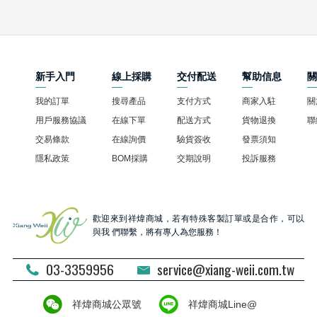
新手入門
線上採購
交付配送
幫助信息
我的訂單
搜尋產品
支付方式
商家入駐
關
用戶服務協議
在線下單
配送方式
貨物退換
聯
交易條款
在線詢價
驗貨簽收
發票須知
隱私政策
BOM採購
交期說明
投訴服務
歡迎來到祥煒商城，若有特殊客製訂單或是合作，可以
與我 們聯繫，將有專人為您服務！
03-3359956
service@xiang-weii.com.tw
祥煒商城公眾號
祥煒商城Line@