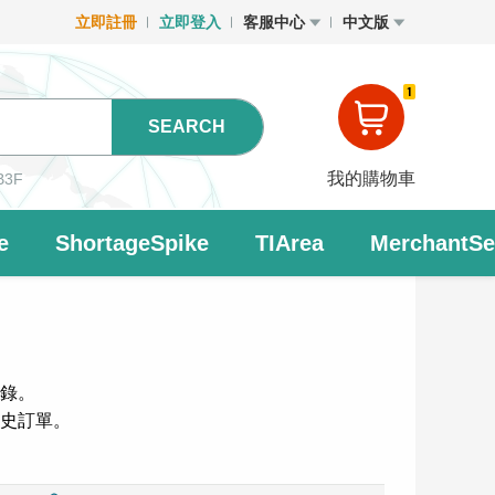
立即註冊
立即登入
客服中心
中文版
1
SEARCH
我的購物車
B3F
e
ShortageSpike
TIArea
MerchantSet
錄。
史訂單。