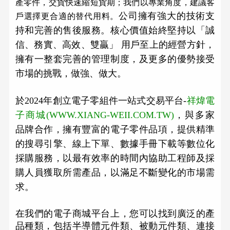
產零件，交貨快速縮短貨期；我們以專業角度，建議客
公司擁有強大的技術支
戶選擇更合適的替代用料。
持和完善的售後服務。核心價值始終堅持以「誠
信、務實、高效、雙贏」 用戶至上的經營方針，
擁有一整套完善的管理制度，及更多的優勢接受
市場的挑戰，做強、做大。
於2024年創立電子零組件一站式交易平台-
祥煒電
子商城(WWW.XIANG-WEII.COM.TW)
，與多家
品牌合作，擁有豐富的電子零件品項，提供精準
的搜尋引擎、線上下單、數據手冊下載等數位化
採購服務，以最有效率的時間內協助工程師及採
購人員獲取所需產品，以滿足不斷變化的市場需
求。
在我們的電子商城平台上，您可以找到廣泛的產
品種類，包括半導體元件類、被動元件類、連接