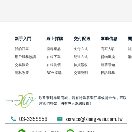
新手入門
線上採購
交付配送
幫助信息
我的訂單
搜尋產品
支付方式
商家入駐
關
用戶服務協議
在線下單
配送方式
貨物退換
聯
交易條款
在線詢價
驗貨簽收
發票須知
隱私政策
BOM採購
交期說明
投訴服務
歡迎來到祥煒商城，若有特殊客製訂單或是合作，可以
與我 們聯繫，將有專人為您服務！
03-3359956
service@xiang-weii.com.tw