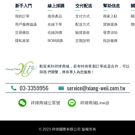
新手入門
線上採購
交付配送
幫助信息
我的訂單
搜尋產品
支付方式
商家入駐
關
用戶服務協議
在線下單
配送方式
貨物退換
聯
交易條款
在線詢價
驗貨簽收
發票須知
隱私政策
BOM採購
交期說明
投訴服務
歡迎來到祥煒商城，若有特殊客製訂單或是合作，可以
與我 們聯繫，將有專人為您服務！
03-3359956
service@xiang-weii.com.tw
祥煒商城公眾號
祥煒商城Line@
© 2023 祥煒國際有限公司 版權所有