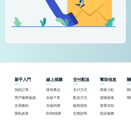
新手入門
線上採購
交付配送
幫助信息
我的訂單
搜尋產品
支付方式
商家入駐
關
用戶服務協議
在線下單
配送方式
貨物退換
聯
交易條款
在線詢價
驗貨簽收
發票須知
隱私政策
BOM採購
交期說明
投訴服務