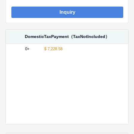
Inquiry
DomesticTaxPayment（TaxNotIncluded）
0+
$ 7,228.58