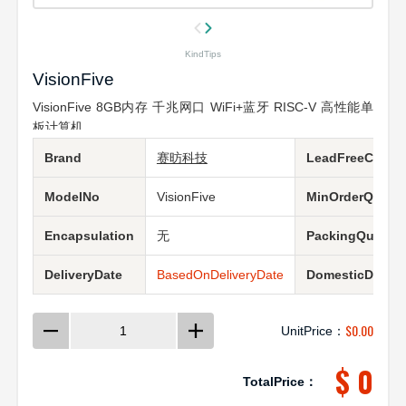
KindTips
VisionFive
VisionFive 8GB内存 千兆网口 WiFi+蓝牙 RISC-V 高性能单
板计算机
Brand
赛昉科技
LeadFreeCondit
ModelNo
VisionFive
MinOrderQuanti
Encapsulation
无
PackingQuantit
DeliveryDate
BasedOnDeliveryDate
DomesticDeliver
$
0.00
UnitPrice：
$ 0
TotalPrice：