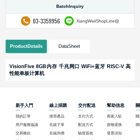
BatchInquiry
03-3359956
XiangWeiiShopLine@
ProductDetails
DataSheet
VisionFive 8GB内存 千兆网口 WiFi+蓝牙 RISC-V 高
性能单板计算机
新手入門
線上採購
交付配送
幫助信息
我的訂單
搜尋產品
支付方式
商家入駐
關
用戶服務協議
在線下單
配送方式
貨物退換
聯
交易條款
在線詢價
驗貨簽收
發票須知