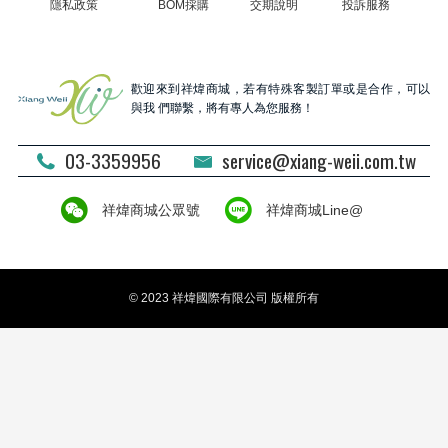
隱私政策
BOM採購
交期說明
投訴服務
歡迎來到祥煒商城，若有特殊客製訂單或是合作，可以
與我 們聯繫，將有專人為您服務！
03-3359956
service@xiang-weii.com.tw
祥煒商城公眾號
祥煒商城Line@
© 2023 祥煒國際有限公司 版權所有