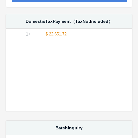
DomesticTaxPayment（TaxNotIncluded）
1+
$ 22,651.72
BatchInquiry