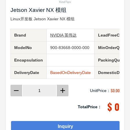
KindTips
Jetson Xavier NX 模组
Linux开发板 Jetson Xavier NX 模组
Brand
NVIDIA 英伟达
LeadFreeCondit
ModelNo
900-83668-0000-000
MinOrderQuanti
Encapsulation
PackingQuantit
DeliveryDate
BasedOnDeliveryDate
DomesticDeliver
$
0.00
UnitPrice：
$ 0
TotalPrice：
Inquiry