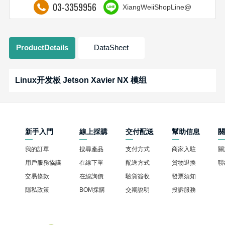
03-3359956
XiangWeiiShopLine@
ProductDetails
DataSheet
Linux开发板 Jetson Xavier NX 模组
新手入門
線上採購
交付配送
幫助信息
我的訂單
搜尋產品
支付方式
商家入駐
關
用戶服務協議
在線下單
配送方式
貨物退換
聯
交易條款
在線詢價
驗貨簽收
發票須知
隱私政策
BOM採購
交期說明
投訴服務