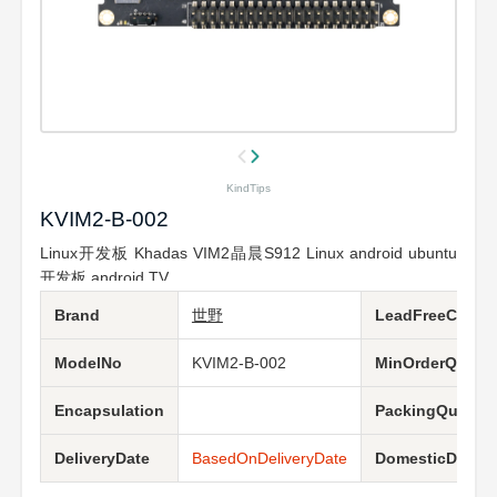
KindTips
KVIM2-B-002
Linux开发板 Khadas VIM2晶晨S912 Linux android ubuntu
开发板 android TV
Brand
世野
LeadFreeCondit
ModelNo
KVIM2-B-002
MinOrderQuanti
Encapsulation
PackingQuantit
DeliveryDate
BasedOnDeliveryDate
DomesticDeliver