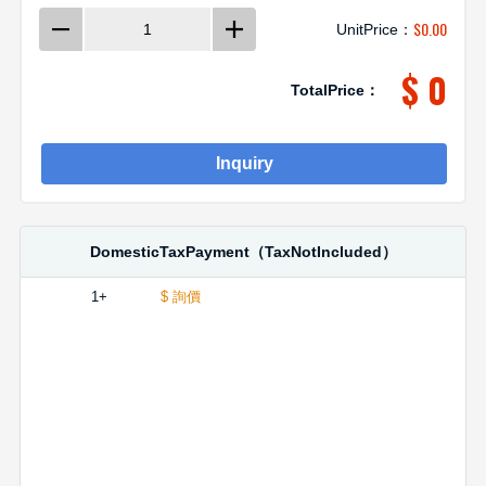
$
0.00
UnitPrice：
$ 0
TotalPrice：
Inquiry
DomesticTaxPayment（TaxNotIncluded）
1+
$ 詢價