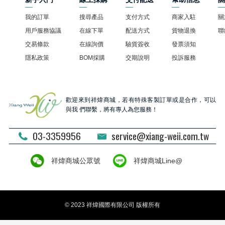
我的訂單
搜尋產品
支付方式
商家入駐
關
用戶服務協議
在線下單
配送方式
貨物退換
聯
交易條款
在線詢價
驗貨簽收
發票須知
隱私政策
BOM採購
交期說明
投訴服務
歡迎來到祥煒商城，若有特殊客製訂單或是合作，可以
與我 們聯繫，將有專人為您服務！
03-3359956
service@xiang-weii.com.tw
祥煒商城公眾號
祥煒商城Line@
© 2023 祥煒國際有限公司 版權所有