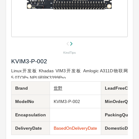
KindTips
KVIM3-P-002
Linux开发板 Khadas VIM3开发板 Amlogic A311D物联网
5.0TOPs NPU超RK3399Pro
Brand
世野
LeadFreeCondit
ModelNo
KVIM3-P-002
MinOrderQuanti
Encapsulation
PackingQuantit
DeliveryDate
BasedOnDeliveryDate
DomesticDeliver