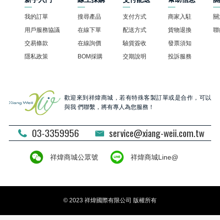
我的訂單
搜尋產品
支付方式
商家入駐
關
用戶服務協議
在線下單
配送方式
貨物退換
聯
交易條款
在線詢價
驗貨簽收
發票須知
隱私政策
BOM採購
交期說明
投訴服務
歡迎來到祥煒商城，若有特殊客製訂單或是合作，可以
與我 們聯繫，將有專人為您服務！
03-3359956
service@xiang-weii.com.tw
祥煒商城公眾號
祥煒商城Line@
© 2023 祥煒國際有限公司 版權所有