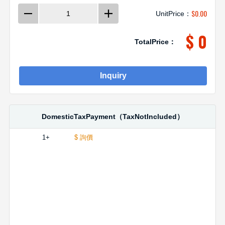
$
0.00
UnitPrice：
$ 0
TotalPrice：
Inquiry
DomesticTaxPayment（TaxNotIncluded）
1+
$ 詢價