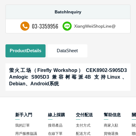
BatchInquiry
03-3359956
XiangWeiiShopLine@
ProductDetails
DataSheet
萤火工场（Firefly Workshop） CEK8902-S905D3
Amlogic S905D3 兼容树莓派4B 支持Linux、
Debian、Android系统
新手入門
線上採購
交付配送
幫助信息
我的訂單
搜尋產品
支付方式
商家入駐
關
用戶服務協議
在線下單
配送方式
貨物退換
聯