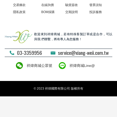
交易條款
在線詢價
驗貨簽收
發票須知
隱私政策
BOM採購
交期說明
投訴服務
歡迎來到祥煒商城，若有特殊客製訂單或是合作，可以
與我 們聯繫，將有專人為您服務！
03-3359956
service@xiang-weii.com.tw
祥煒商城公眾號
祥煒商城Line@
© 2023 祥煒國際有限公司 版權所有