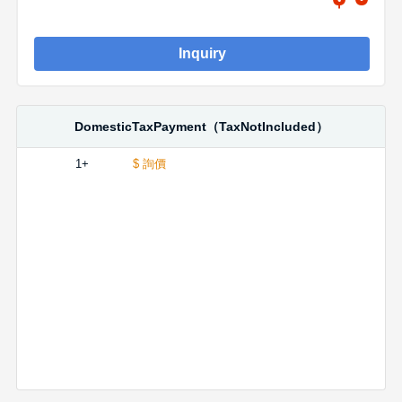
Inquiry
DomesticTaxPayment（TaxNotIncluded）
1+
$ 詢價