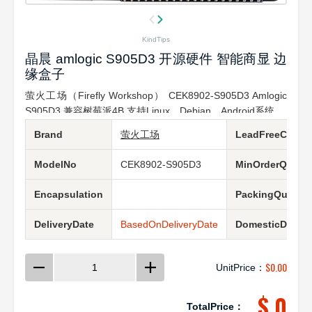
KindTips
晶晨 amlogic S905D3 开源硬件 智能商显 边
缘盒子
萤火工场（Firefly Workshop） CEK8902-S905D3 Amlogic
S905D3 兼容树莓派4B 支持Linux、Debian、Android系统
Brand
萤火工场
LeadFreeCondit
ModelNo
CEK8902-S905D3
MinOrderQuanti
Encapsulation
PackingQuantit
DeliveryDate
BasedOnDeliveryDate
DomesticDeliver
$
0.00
UnitPrice：
$ 0
TotalPrice：