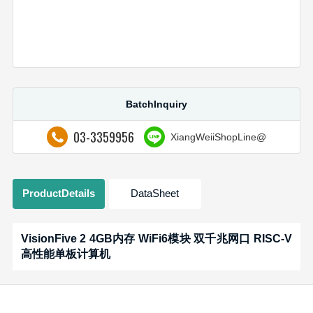
BatchInquiry
03-3359956
XiangWeiiShopLine@
ProductDetails
DataSheet
VisionFive 2 4GB内存 WiFi6模块 双千兆网口 RISC-V
高性能单板计算机