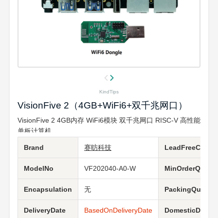
KindTips
VisionFive 2（4GB+WiFi6+双千兆网口）
VisionFive 2 4GB内存 WiFi6模块 双千兆网口 RISC-V 高性能
单板计算机
Brand
赛昉科技
LeadFreeCondit
ModelNo
VF202040-A0-W
MinOrderQuanti
Encapsulation
无
PackingQuantit
DeliveryDate
BasedOnDeliveryDate
DomesticDeliver