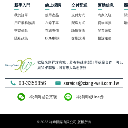
新手入門
線上採購
交付配送
幫助信息
我的訂單
搜尋產品
支付方式
商家入駐
關
用戶服務協議
在線下單
配送方式
貨物退換
聯
交易條款
在線詢價
驗貨簽收
發票須知
隱私政策
BOM採購
交期說明
投訴服務
歡迎來到祥煒商城，若有特殊客製訂單或是合作，可以
與我 們聯繫，將有專人為您服務！
03-3359956
service@xiang-weii.com.tw
祥煒商城公眾號
祥煒商城Line@
© 2023 祥煒國際有限公司 版權所有