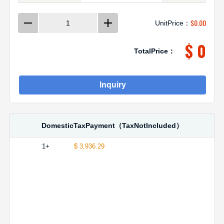
$
0.00
UnitPrice：
$ 0
TotalPrice：
Inquiry
DomesticTaxPayment（TaxNotIncluded）
1+
$ 3,936.29