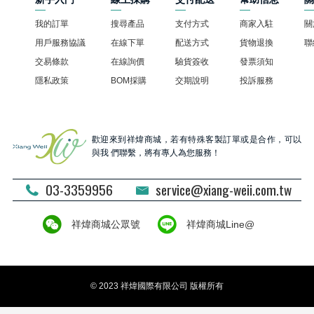
我的訂單
搜尋產品
支付方式
商家入駐
關
用戶服務協議
在線下單
配送方式
貨物退換
聯
交易條款
在線詢價
驗貨簽收
發票須知
隱私政策
BOM採購
交期說明
投訴服務
歡迎來到祥煒商城，若有特殊客製訂單或是合作，可以
與我 們聯繫，將有專人為您服務！
03-3359956
service@xiang-weii.com.tw
祥煒商城公眾號
祥煒商城Line@
© 2023 祥煒國際有限公司 版權所有