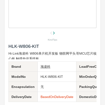
KindTips
HLK-W806-KIT
Hi-Link海凌科 W806单片机开发板 物联网平头哥MCU芯片核
心板 触摸外设系统板
Brand
海凌科
LeadFreeCondit
ModelNo
HLK-W806-KIT
MinOrderQuanti
Encapsulation
无
PackingQuantit
DeliveryDate
BasedOnDeliveryDate
DomesticDeliver