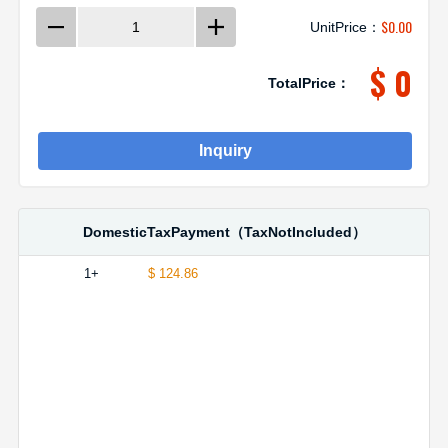
$
0.00
UnitPrice：
$ 0
TotalPrice：
Inquiry
DomesticTaxPayment（TaxNotIncluded）
1+
$ 124.86