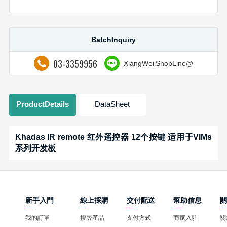
BatchInquiry
03-3359956
XiangWeiiShopLine@
ProductDetails
DataSheet
Khadas IR remote 红外遥控器 12个按键 适用于VIMs
系列开发板
新手入門
線上採購
交付配送
幫助信息
我的訂單
搜尋產品
支付方式
商家入駐
關