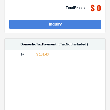
$ 0
TotalPrice：
Inquiry
DomesticTaxPayment（TaxNotIncluded）
1+
$ 131.43