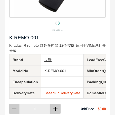
KindTips
K-REMO-001
Khadas IR remote 红外遥控器 12个按键 适用于VIMs系列开
发板
Brand
世野
LeadFreeCondit
ModelNo
K-REMO-001
MinOrderQuanti
Encapsulation
PackingQuantit
DeliveryDate
BasedOnDeliveryDate
DomesticDeliver
$
0.00
UnitPrice：