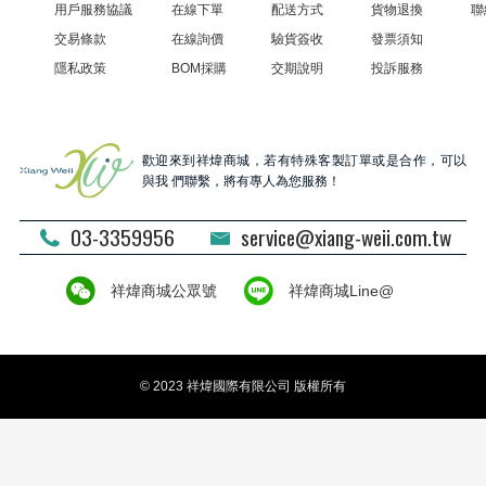
用戶服務協議
在線下單
配送方式
貨物退換
聯
交易條款
在線詢價
驗貨簽收
發票須知
隱私政策
BOM採購
交期說明
投訴服務
歡迎來到祥煒商城，若有特殊客製訂單或是合作，可以
與我 們聯繫，將有專人為您服務！
03-3359956
service@xiang-weii.com.tw
祥煒商城公眾號
祥煒商城Line@
© 2023 祥煒國際有限公司 版權所有