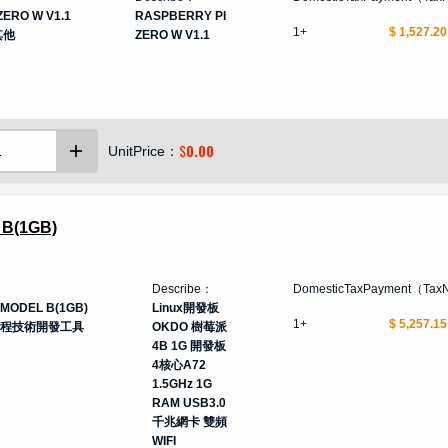
ZERO W V1.1
RASPBERRY PI
1+
$ 1,527.20
其他
ZERO W V1.1
$
0.00
UnitPrice：
B(1GB)
Describe：
DomesticTaxPayment（Tax
 MODEL B(1GB)
Linux開發板
1+
$ 5,257.15
程技術開發工具
OKDO 樹莓派
4B 1G 開發板
4核心A72
1.5GHz 1G
RAM USB3.0
千兆網卡 雙頻
WIFI