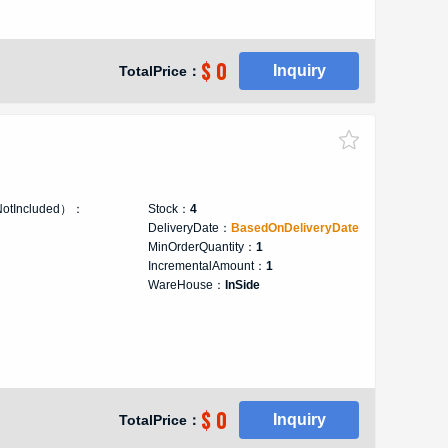
$ 0
Inquiry
TotalPrice：
NotIncluded）：
Stock：
4
DeliveryDate：
BasedOnDeliveryDate
MinOrderQuantity：
1
IncrementalAmount：
1
WareHouse：
InSide
$ 0
Inquiry
TotalPrice：