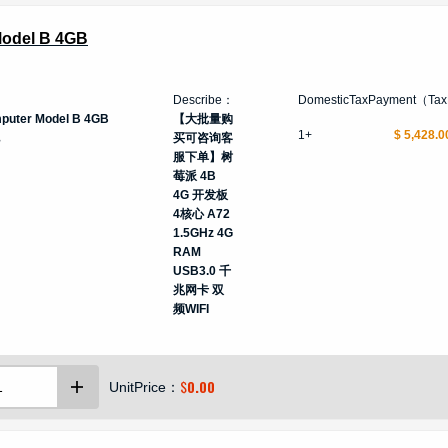
Model B 4GB
Describe：
DomesticTaxPayment（Ta
mputer Model B 4GB
【大批量购
1+
$ 5,428.0
买可咨询客
服下单】树
莓派 4B
4G 开发板
4核心 A72
1.5GHz 4G
RAM
USB3.0 千
兆网卡 双
频WIFI
$
0.00
UnitPrice：