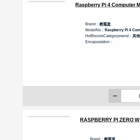
Raspberry Pi 4 Computer 
Brand：
树莓派
ModelNo：
Raspberry Pi 4 Co
HotRecomCategorymend：
其他
Encapsulation：
RASPBERRY PI ZERO W 
Brand：
树莓派