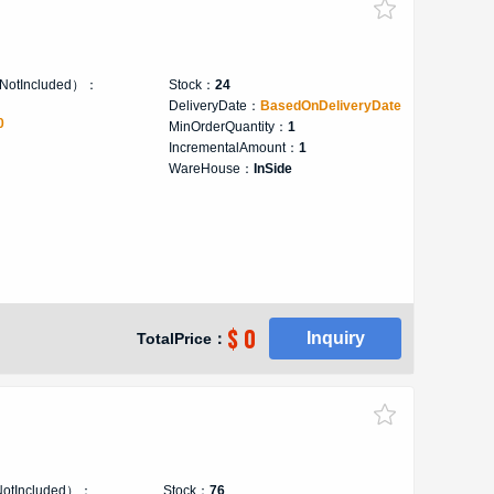
xNotIncluded）：
Stock：
24
DeliveryDate：
BasedOnDeliveryDate
0
MinOrderQuantity：
1
IncrementalAmount：
1
WareHouse：
InSide
$ 0
Inquiry
TotalPrice：
NotIncluded）：
Stock：
76