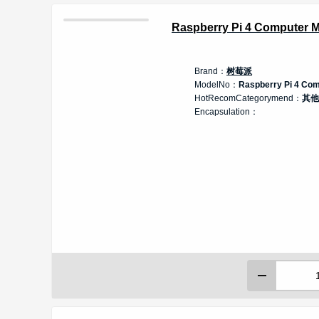
Raspberry Pi 4 Computer 
Brand：
树莓派
ModelNo：
Raspberry Pi 4 Co
HotRecomCategorymend：
其他
Encapsulation：