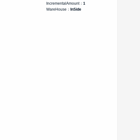
IncrementalAmount：
1
WareHouse：
InSide