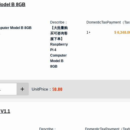
Model B 8GB
Describe：
DomesticTaxPayment（Ta
mputer Model B 8GB
【大批量购
1+
$ 6,348.0
买可咨询客
服下单】
Raspberry
Pi 4
Computer
Model B
8GB
$
0.00
UnitPrice：
V1.1
Describe：
DomesticTaxPayment（Tax