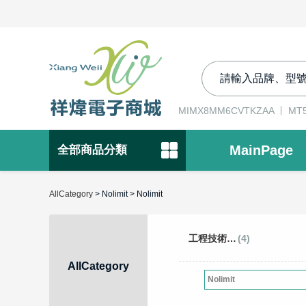
MIMX8MM6CVTKZAA
MT5
MainPage
全部商品分類
AllCategory
> Nolimit > Nolimit
工程技術開發工具
(4)
AllCategory
Nolimit