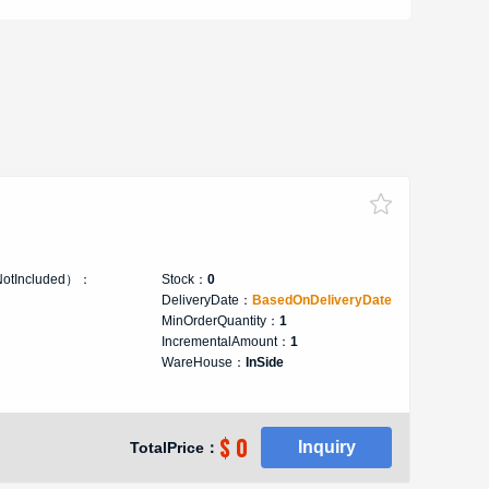
NotIncluded）：
Stock：
0
DeliveryDate：
BasedOnDeliveryDate
MinOrderQuantity：
1
IncrementalAmount：
1
WareHouse：
InSide
$ 0
Inquiry
TotalPrice：