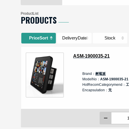
ProductList
PRODUCTS
PriceSort
DeliveryDate
Stock
ASM-1900035-21
Brand：
树莓派
ModelNo：
ASM-1900035-21
HotRecomCategorymend：
Encapsulation：
无