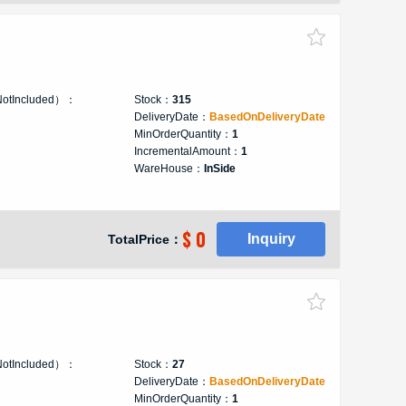
NotIncluded）：
Stock：
315
DeliveryDate：
BasedOnDeliveryDate
MinOrderQuantity：
1
IncrementalAmount：
1
WareHouse：
InSide
$ 0
Inquiry
TotalPrice：
NotIncluded）：
Stock：
27
DeliveryDate：
BasedOnDeliveryDate
MinOrderQuantity：
1