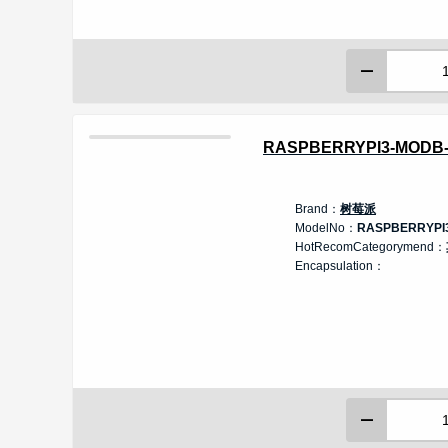
RASPBERRYPI3-MODB
Brand：
树莓派
ModelNo：
RASPBERRYPI
HotRecomCategorymend：
Encapsulation：