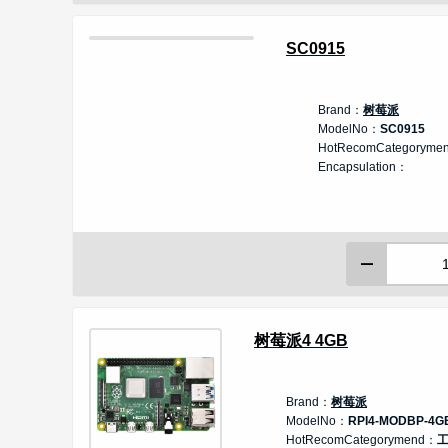
SC0915
Brand：
树莓派
ModelNo：
SC0915
HotRecomCategoryme
Encapsulation：
树莓派4 4GB
Brand：
树莓派
ModelNo：
RPI4-MODBP-4G
HotRecomCategorymend：