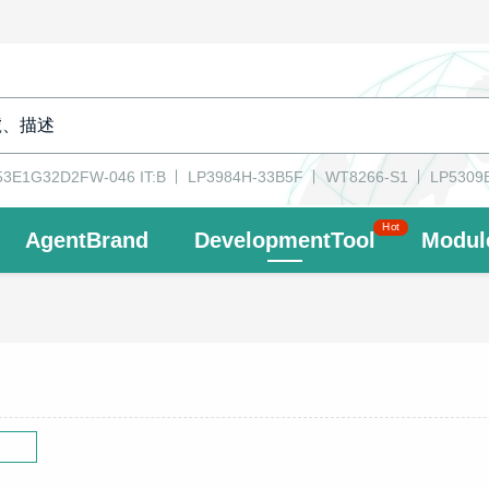
3E1G32D2FW-046 IT:B
LP3984H-33B5F
WT8266-S1
LP5309
Hot
AgentBrand
DevelopmentTool
Modul