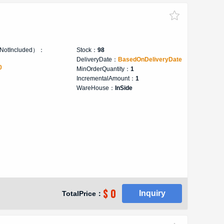
xNotIncluded）：
Stock：
98
DeliveryDate：
BasedOnDeliveryDate
0
MinOrderQuantity：
1
IncrementalAmount：
1
WareHouse：
InSide
$ 0
Inquiry
TotalPrice：