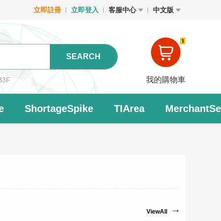
立即註冊
立即登入
客服中心
中文版
1
SEARCH
我的購物車
B3F
e
ShortageSpike
TIArea
MerchantSet
ViewAll