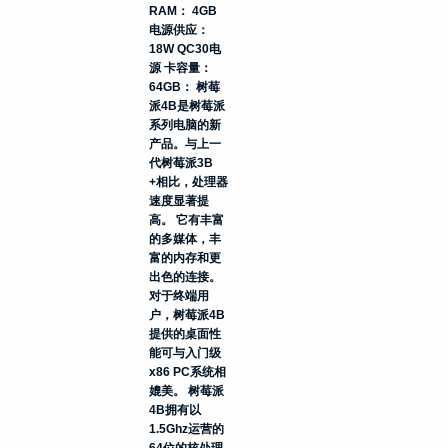
RAM： 4GB
电源供应：
18W QC30电
源 卡容量：
64GB： 树莓
派4B是树莓派
系列电脑的新
产品。与上一
代树莓派3B
+相比，处理器
速度显著提
高。 它有丰富
的多媒体，丰
富的内存和更
出色的连接。
对于终端用
户，树莓派4B
提供的桌面性
能可与入门级
x86 PC系统相
媲美。 树莓派
4B拥有以
1.5Ghz运营的
64位的核处理