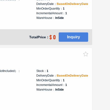
DeliveryDate：
BasedOnDeliveryDate
MinOrderQuantity：
1
IncrementalAmount：
1
WareHouse：
InSide
$ 0
Inquiry
TotalPrice：
NotIncluded）：
Stock：
1
DeliveryDate：
BasedOnDeliveryDate
MinOrderQuantity：
1
IncrementalAmount：
1
WareHouse：
InSide