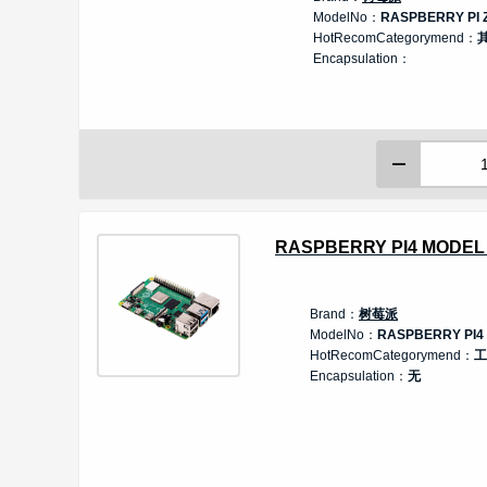
ModelNo：
RASPBERRY PI 
HotRecomCategorymend：
Encapsulation：
RASPBERRY PI4 MODEL 
Brand：
树莓派
ModelNo：
RASPBERRY PI4
HotRecomCategorymend：
工
Encapsulation：
无