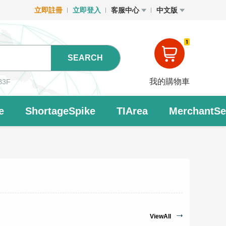
立即註冊
立即登入
客服中心
中文版
1
SEARCH
我的購物車
B3F
e
ShortageSpike
TIArea
MerchantSet
ViewAll