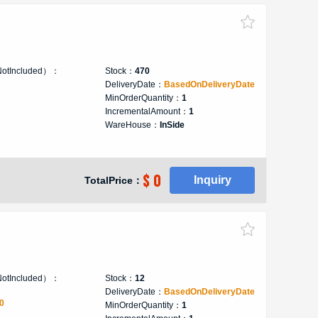
NotIncluded）：
Stock：
470
DeliveryDate：
BasedOnDeliveryDate
MinOrderQuantity：
1
IncrementalAmount：
1
WareHouse：
InSide
$ 0
Inquiry
TotalPrice：
NotIncluded）：
Stock：
12
DeliveryDate：
BasedOnDeliveryDate
0
MinOrderQuantity：
1