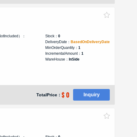
NotIncluded）：
Stock：
0
DeliveryDate：
BasedOnDeliveryDate
MinOrderQuantity：
1
IncrementalAmount：
1
WareHouse：
InSide
$ 0
Inquiry
TotalPrice：
NotIncluded）：
Stock：
0