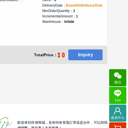
DeliveryDate：
BasedOnDeliveryDate
MinOrderQuantity：
1
IncrementalAmount：
1
WareHouse：
InSide
$ 0
Inquiry
TotalPrice：
微信
Line
會員中心
歡迎來到祥煒商城，若有特殊客製訂單或是合作，可以與我
們聯繫，將有專人為您服務！