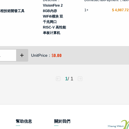
VisionFive 2
1+
$ 4,987.72
工程技術開發工具
8GB内存
WiFi6模块 双
千兆网口
RISC-V 高性能
单板计算机
$
0.00
UnitPrice：
1
/ 1
幫助信息
關於我們