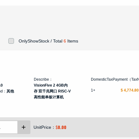
OnlyShowStock / Total
6
Items
Describe：
DomesticTaxPayment（Tax
A0
VisionFive 2 4GB内
1+
$ 4,774.80
nd：
其他
存 双千兆网口 RISC-V
高性能单板计算机
$
0.00
UnitPrice：