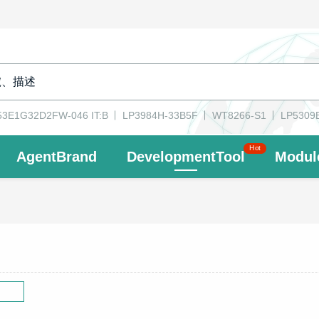
3E1G32D2FW-046 IT:B
LP3984H-33B5F
WT8266-S1
LP5309
Hot
AgentBrand
DevelopmentTool
Modul