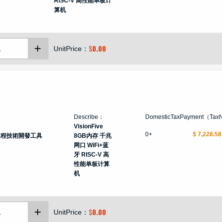
RISC-V 高性能单板计
算机
$
0.00
UnitPrice：
Describe：
DomesticTaxPayment（Tax
VisionFive
0+
$ 7,228.58
工程技術開發工具
8GB内存 千兆
网口 WiFi+蓝
牙 RISC-V 高
性能单板计算
机
$
0.00
UnitPrice：