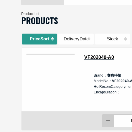
ProductList
PRODUCTS
PriceSort
DeliveryDate
Stock
VF202040-A0
Brand：
赛昉科技
ModelNo：
VF202040-
HotRecomCategoryme
Encapsulation：