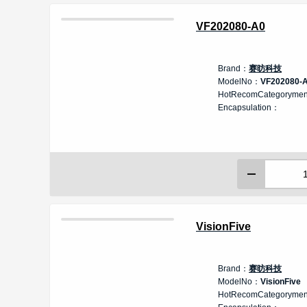
VF202080-A0
Brand：
赛昉科技
ModelNo：
VF202080-
HotRecomCategoryme
Encapsulation：
VisionFive
Brand：
赛昉科技
ModelNo：
VisionFive
HotRecomCategoryme