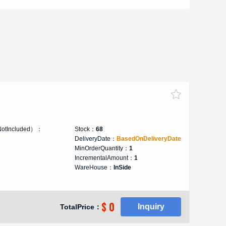
NotIncluded）：
Stock：
68
DeliveryDate：
BasedOnDeliveryDate
MinOrderQuantity：
1
IncrementalAmount：
1
WareHouse：
InSide
$ 0
Inquiry
TotalPrice：