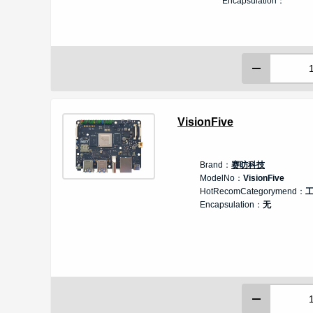
Encapsulation：
VisionFive
Brand：
赛昉科技
ModelNo：
VisionFive
HotRecomCategorymend：
Encapsulation：
无