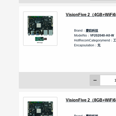
VisionFive 2（4GB+W
Brand：
赛昉科技
ModelNo：
VF202040-A0-W
HotRecomCategorymend：
Encapsulation：
无
VisionFive 2（8GB+W
Brand：
赛昉科技