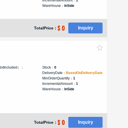
IncrementalAmount：
1
WareHouse：
InSide
$ 0
Inquiry
TotalPrice：
NotIncluded）：
Stock：
0
DeliveryDate：
BasedOnDeliveryDate
MinOrderQuantity：
1
IncrementalAmount：
1
WareHouse：
InSide
$ 0
Inquiry
TotalPrice：