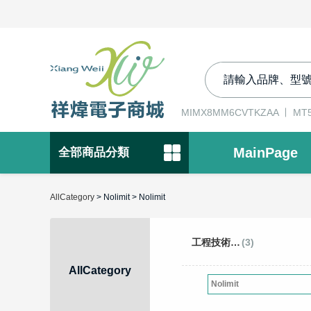
MIMX8MM6CVTKZAA
MT5
MainPage
全部商品分類
AllCategory
> Nolimit > Nolimit
工程技術開發工具
(3)
AllCategory
Nolimit