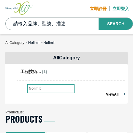
立即註冊
立即登入
SEARCH
AllCategory
> Nolimit > Nolimit
AllCategory
工程技術開發工具
(1)
Nolimit
ViewAll
ProductList
PRODUCTS