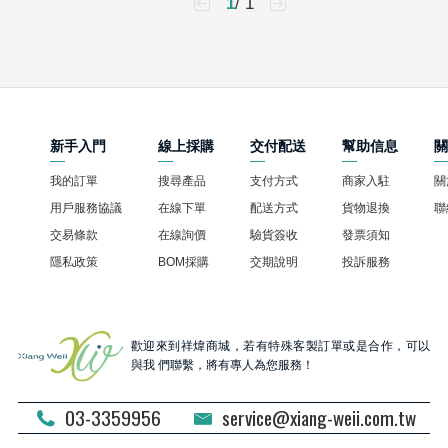
1
/ 1
新手入門
線上採購
交付配送
幫助信息
我的訂單
搜尋產品
支付方式
商家入駐
關
用戶服務協議
在線下單
配送方式
貨物退換
聯
交易條款
在線詢價
驗貨簽收
發票須知
隱私政策
BOM採購
交期說明
投訴服務
歡迎來到祥煒商城，若有特殊客製訂單或是合作，可以
與我 們聯繫，將有專人為您服務！
03-3359956
service@xiang-weii.com.tw