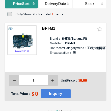
PriceSort
DeliveryDate
Stock
OnlyShowStock / Total
1
Items
BPI-M1
Brand：
香蕉派(Banana Pi)
ModelNo：
BPI-M1
HotRecomCategorymend：
工程技術開發工具
Encapsulation：
无
$
0.00
UnitPrice：
$ 0
Inquiry
TotalPrice：