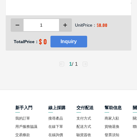
器S
统
习
$
0.00
UnitPrice：
$ 0
Inquiry
TotalPrice：
1
/ 1
新手入門
線上採購
交付配送
幫助信息
我的訂單
搜尋產品
支付方式
商家入駐
關
用戶服務協議
在線下單
配送方式
貨物退換
聯
交易條款
在線詢價
驗貨簽收
發票須知