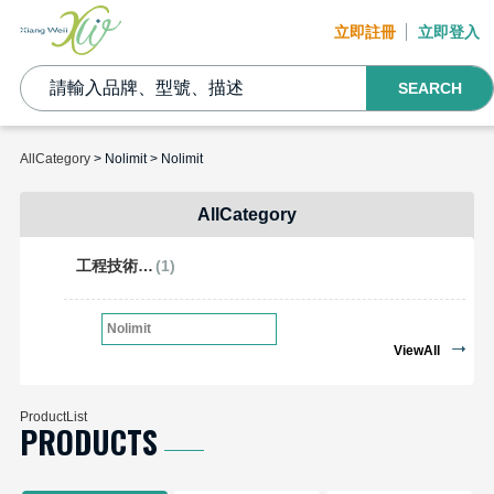
立即註冊
立即登入
SEARCH
AllCategory
> Nolimit > Nolimit
AllCategory
工程技術開發工具
(1)
Nolimit
ViewAll
ProductList
PRODUCTS