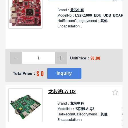
Brand：
龙芯中科
ModelNo：
LS2K1000_EDU_UDB_BOARD_
HotRecomCategorymend：
其他
Encapsulation：
$
0.00
UnitPrice：
$ 0
Inquiry
TotalPrice：
龙芯派LA-Q2
Brand：
龙芯中科
De
ModelNo：
?芯派LA-Q2
龙芯
HotRecomCategorymend：
其他
Q2
Encapsulation：
版
代2