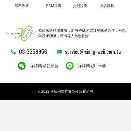
隱私政策
BOM採購
交期說明
投訴服務
歡迎來到祥煒商城，若有特殊客製訂單或是合作，可以
與我 們聯繫，將有專人為您服務！
03-3359956
service@xiang-weii.com.tw
祥煒商城公眾號
祥煒商城Line@
© 2023 祥煒國際有限公司 版權所有