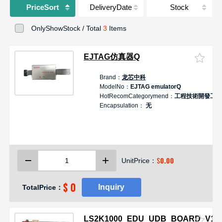
PriceSort
DeliveryDate
Stock
OnlyShowStock / Total
3
Items
EJTAG仿真器Q
Brand：
龙芯中科
ModelNo：
EJTAG emulatorQ
HotRecomCategorymend：
工程技術開發工具
Encapsulation：
无
$
0.00
UnitPrice：
$ 0
Inquiry
TotalPrice：
LS2K1000_EDU_UDB_BOARD_V1.2