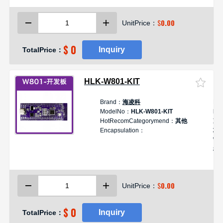
$
0.00
UnitPrice：
$ 0
Inquiry
TotalPrice：
HLK-W801-KIT
Brand：
海凌科
De
ModelNo：
HLK-W801-KIT
Hi-
HotRecomCategorymend：
其他
凌科
Encapsulation：
芯片
Wi
模S
板
平
M
$
0.00
UnitPrice：
开
$ 0
Inquiry
TotalPrice：