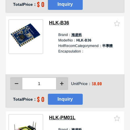
$ 0
Inquiry
TotalPrice：
HLK-B36
Brand：
海凌科
D
ModelNo：
HLK-B36
HotRecomCategorymend：
半導體
Encapsulation：
A
$
0.00
UnitPrice：
$ 0
Inquiry
TotalPrice：
HLK-PM01L
Brand：
海凌科
De