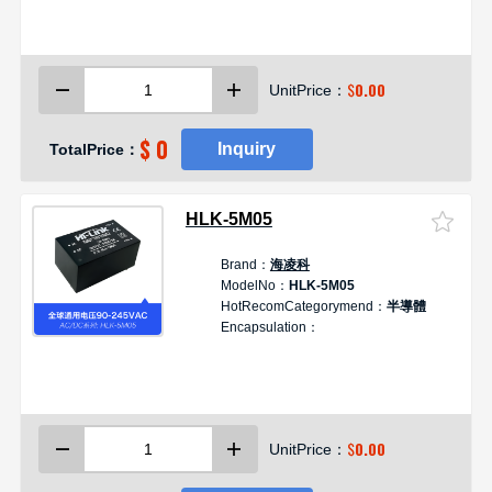
1
$
0.00
UnitPrice：
$ 0
Inquiry
TotalPrice：
HLK-5M05
Brand：
海凌科
D
ModelNo：
HLK-5M05
HotRecomCategorymend：
半導體
Encapsulation：
块
5
1
$
0.00
UnitPrice：