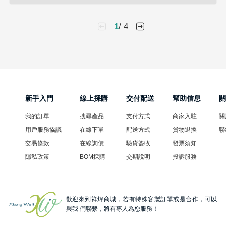
1
/ 4
新手入門
線上採購
交付配送
幫助信息
我的訂單
搜尋產品
支付方式
商家入駐
關
用戶服務協議
在線下單
配送方式
貨物退換
聯
交易條款
在線詢價
驗貨簽收
發票須知
隱私政策
BOM採購
交期說明
投訴服務
歡迎來到祥煒商城，若有特殊客製訂單或是合作，可以
與我 們聯繫，將有專人為您服務！