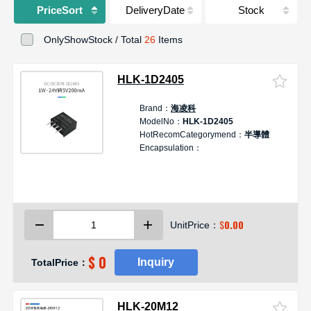
PriceSort
DeliveryDate
Stock
OnlyShowStock / Total
26
Items
HLK-1D2405
Brand：
海凌科
D
ModelNo：
HLK-1D2405
HotRecomCategorymend：
半導體
Encapsulation：
1
2
5
$
0.00
UnitPrice：
$ 0
Inquiry
TotalPrice：
HLK-20M12