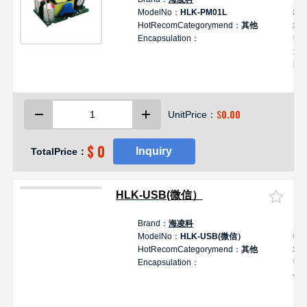
ModelNo：
HLK-PM01L
稳
HotRecomCategorymend：
其他
块 
Encapsulation：
5
源
HL
PM
凌科
电
$
0.00
UnitPrice：
压
认
$ 0
Inquiry
TotalPrice：
HLK-USB(微信）
Brand：
海凌科
De
ModelNo：
HLK-USB(微信）
微
HotRecomCategorymend：
其他
块 
Encapsulation：
US
信