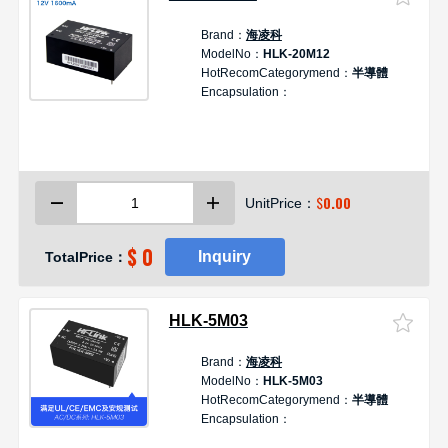
Brand：
海凌科
D
ModelNo：
HLK-20M12
HotRecomCategorymend：
半導體
Encapsulation：
1
$
0.00
UnitPrice：
$ 0
Inquiry
TotalPrice：
HLK-5M03
Brand：
海凌科
D
ModelNo：
HLK-5M03
HotRecomCategorymend：
半導體
Encapsulation：
块
3