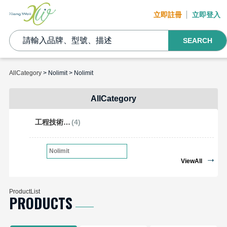
立即註冊
立即登入
SEARCH
AllCategory
> Nolimit > Nolimit
AllCategory
工程技術開發工具
(4)
Nolimit
ViewAll
ProductList
PRODUCTS