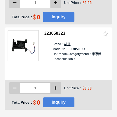
$
0.00
UnitPrice：
$ 0
Inquiry
TotalPrice：
323050323
Brand：
矽递
D
ModelNo：
323050323
HotRecomCategorymend：
半導體
Encapsulation：
$
0.00
UnitPrice：
$ 0
Inquiry
TotalPrice：