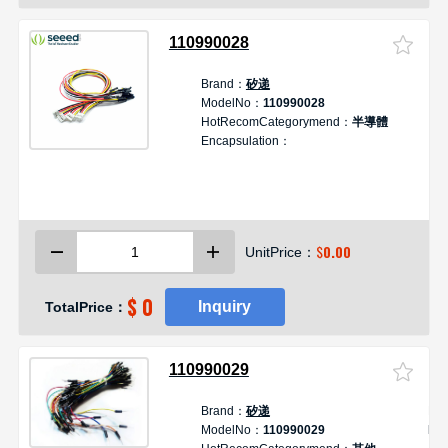
预
Je
110990028
统
Brand：
矽递
D
ModelNo：
110990028
S
HotRecomCategorymend：
半導體
G
Encapsulation：
$
0.00
UnitPrice：
$ 0
Inquiry
TotalPrice：
110990029
Brand：
矽递
De
ModelNo：
110990029
Br