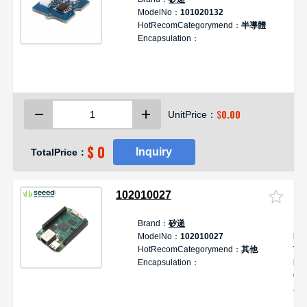
ModelNo：
101020132
G
HotRecomCategorymend：
半導體
L
Encapsulation：
S
阻
$
0.00
UnitPrice：
$ 0
Inquiry
TotalPrice：
102010027
Brand：
矽递
De
ModelNo：
102010027
Li
HotRecomCategorymend：
其他
TI
Encapsulation：
Be
Gr
AR
物