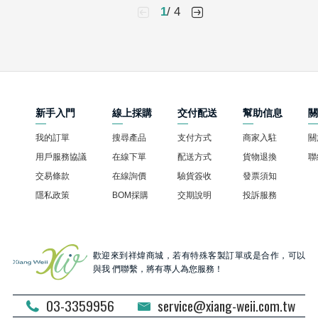
1
/ 4
新手入門
線上採購
交付配送
幫助信息
我的訂單
搜尋產品
支付方式
商家入駐
關
用戶服務協議
在線下單
配送方式
貨物退換
聯
交易條款
在線詢價
驗貨簽收
發票須知
隱私政策
BOM採購
交期說明
投訴服務
歡迎來到祥煒商城，若有特殊客製訂單或是合作，可以
與我 們聯繫，將有專人為您服務！
03-3359956
service@xiang-weii.com.tw