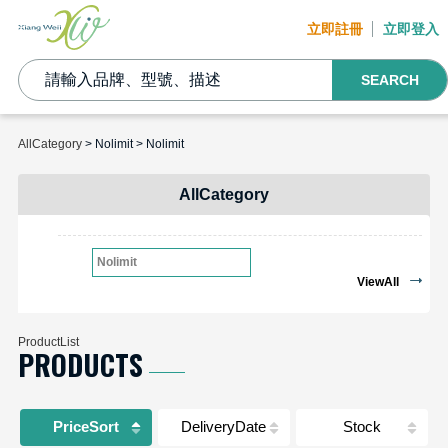
立即註冊
立即登入
SEARCH
AllCategory
> Nolimit > Nolimit
AllCategory
Nolimit
ViewAll
ProductList
PRODUCTS
PriceSort
DeliveryDate
Stock