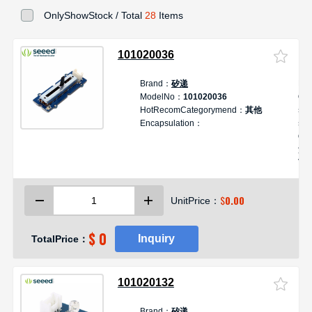
OnlyShowStock / Total
28
Items
101020036
Brand：
矽递
De
ModelNo：
101020036
Oth
HotRecomCategorymend：
其他
se
Encapsulation：
stu
Gr
滑
可
滑
块
$
0.00
UnitPrice：
$ 0
Inquiry
TotalPrice：
101020132
Brand：
矽递
D