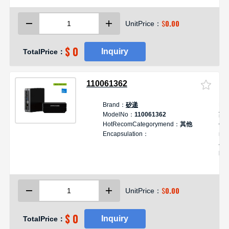
制 
AM
$
0.00
UnitPrice：
$ 0
Inquiry
TotalPrice：
110061362
Brand：
矽递
De
ModelNo：
110061362
英
HotRecomCategorymend：
其他
件
Encapsulation：
re
J10
Edg
备
Jet
Na
$
0.00
UnitPrice：
M.2
插槽
C 
$ 0
Inquiry
TotalPrice：
铝