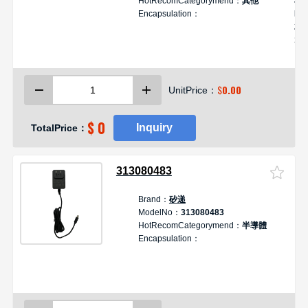
HotRecomCategorymend：
其他
Jum
Encapsulation：
Pa
20
16
11
杜
跳
$
0.00
UnitPrice：
70
度
$ 0
Inquiry
TotalPrice：
313080483
Brand：
矽递
D
ModelNo：
313080483
B
HotRecomCategorymend：
半導體
3
Encapsulation：